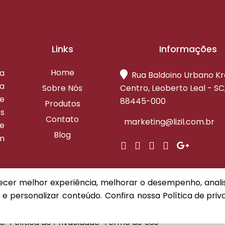
Links
Informações
Home
ta
Rua Baldoino Urbano K
a
Sobre Nós
Centro, Leoberto Leal - SC
re
88445-000
Produtos
s
Contato
marketing@lizil.com.br
e
Blog
om
recer melhor experiência, melhorar o desempenho, anal
 e personalizar conteúdo. Confira nossa
Política de pri
s.
Política de Privacidade
Termo de Uso