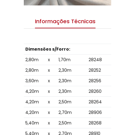
Informações Técnicas
Dimensões s/Forro:
2,80m
x
1,70m
28248
2,80m
x
2,30m
28252
3,60m
x
2,30m
28256
4,20m
x
2,30m
28260
4,20m
x
2,50m
28264
4,20m
x
2,70m
28906
5,40m
x
2,50m
28268
5,40m
x
2,70m
28910