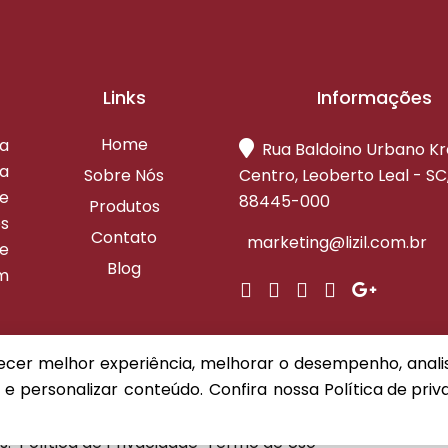
Links
Informações
Home
ta
Rua Baldoino Urbano K
a
Sobre Nós
Centro, Leoberto Leal - SC
re
88445-000
Produtos
s
Contato
marketing@lizil.com.br
e
Blog
om
recer melhor experiência, melhorar o desempenho, anal
 e personalizar conteúdo. Confira nossa
Política de pri
s.
Política de Privacidade
Termo de Uso