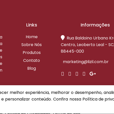
Links
Informações
Home
ta
Rua Baldoino Urbano K
a
Sobre Nós
Centro, Leoberto Leal - SC
re
88445-000
Produtos
s
Contato
marketing@lizil.com.br
e
Blog
om
recer melhor experiência, melhorar o desempenho, anal
 e personalizar conteúdo. Confira nossa
Política de pri
s.
Política de Privacidade
Termo de Uso