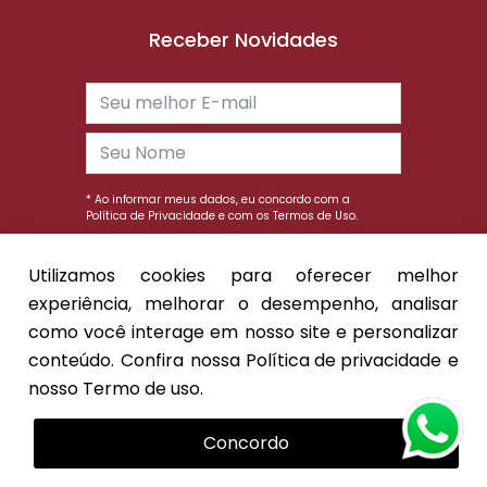
Receber Novidades
* Ao informar meus dados, eu concordo com a
Política de Privacidade
e com os
Termos de Uso.
Enviar
Utilizamos cookies para oferecer melhor
experiência, melhorar o desempenho, analisar
como você interage em nosso site e personalizar
conteúdo. Confira nossa
Política de privacidade
e
© 2026 Lizil Decor. Todos os direitos
nosso
Termo de uso.
reservados.
Política de Privacidade
Termo de Uso
Concordo