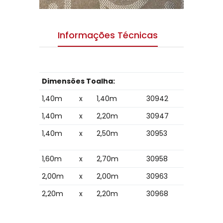
Informações Técnicas
Dimensões Toalha:
1,40m
x
1,40m
30942
1,40m
x
2,20m
30947
1,40m
x
2,50m
30953
1,60m
x
2,70m
30958
2,00m
x
2,00m
30963
2,20m
x
2,20m
30968